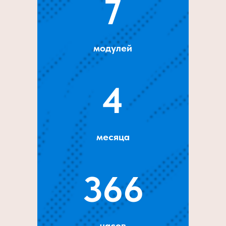
7
модулей
4
месяца
366
часов