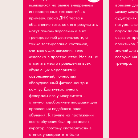
имеющихся на рынке внедрением
времени дл
инновационных технологий , к
между модул
примеру, сдача ДНК теста и
аудиториях
объяснение того, как его результаты
натуральны
могут помочь подопечным в их
парах по а
тренировочной деятельности, а
связь от пр
также тестирование костюмов,
практиков. 
считывающих движения тела
знаний для
человека в пространстве. Нельзя не
погружения
отметить место проведения всех
тренера.
обучающих мероприятий:
современный, полностью
оборудованный фитнес-центр и
кампус Дальневосточного
федерального университета -
отлично подобранные площадки для
проведения подобного рода
обучения. К группе на протяжении
всего обучения был приставлен
куратор, поэтому «потеряться» в
стенах университета было