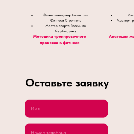
Фитнес-менеджер Геометрии
Инс
Фитнеса Строитель
Мастер-тр
Мастер спорта России по
бодибилдингу
Методика тренировочного
Анатомия м
процесса в фитнесе
Оставьте заявку